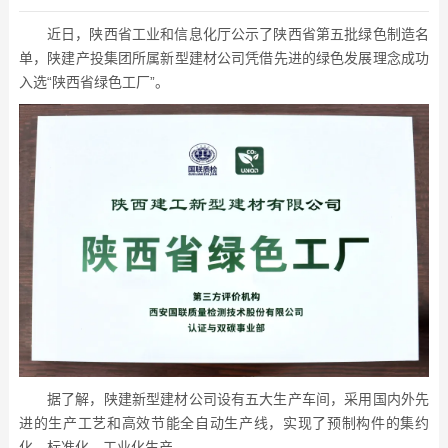
近日，陕西省工业和信息化厅公示了陕西省第五批绿色制造名
单，陕建产投集团所属新型建材公司凭借先进的绿色发展理念成功
入选
“
陕西省绿色工厂
”
。
据了解，陕建新型建材公司设有五大生产车间，采用国内外先
进的生产工艺和高效节能全自动生产线，实现了预制构件的集约
化、标准化、工业化生产。