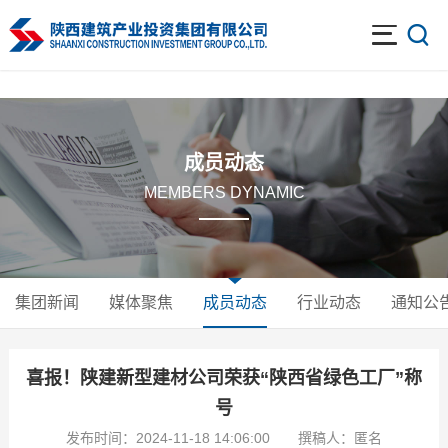
开云体育
成员动态
MEMBERS DYNAMIC
集团新闻
媒体聚焦
成员动态
行业动态
通知公
喜报！陕建新型建材公司荣获“陕西省绿色工厂”称
号
发布时间：2024-11-18 14:06:00
撰稿人：匿名