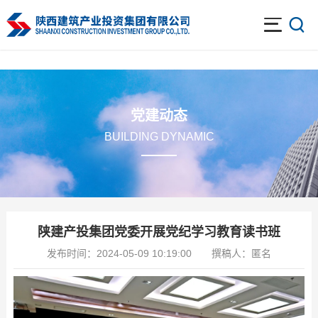
开云体育
党建动态
BUILDING DYNAMIC
陕建产投集团党委开展党纪学习教育读书班
发布时间：2024-05-09 10:19:00
撰稿人：匿名