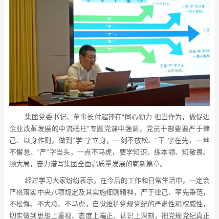
集团党委书记、董事长付超锋在
“
同心勠力 担当作为，做促进
企业改革发展的中流砥柱
”
专题党课中强调，党员干部要要严于律
己、以身作则，做到
“
学
”
字立身，一刻不放松、
“
干
”
字在先，一丝
不懈怠、
“
严
”
字当头，一点不马虎，要学知识、练本领、知敬畏、
顾大局，奋力谱写集团全面高质量发展的崭新篇章。
经过学习大家纷纷表示，在今后的工作和日常生活中，一定会
严格落实中央八项规定及其实施细则精神，严于律己、率先垂范，
不松懈、不大意、不马虎，自觉维护党规党纪的严肃性和权威性，
切实做到思想上重视、态度上端正、认识上深刻，把党规党纪真正