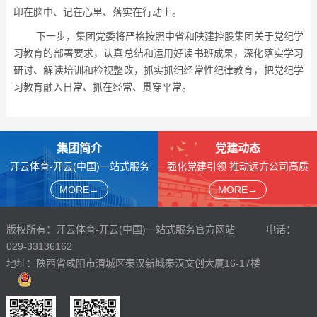
印在脑中、记在心里、落实在行动上。
下一步，集团党委将严格按照中省和陕建控股集团关于党纪学
习教育的部署要求，认真总结和运用好读书班成果，深化落实学习
研讨、解读培训和检视整改，抓实抓细经常性纪律教育，把党纪学
习教育融入日常、抓在经常、贯穿平常。
集团简介
党建动态
开云体育-开云(中国)一站式服务
强化党建引领 推动远方公司高质
官方网站 成立于2014年7月，是
量发展
MORE→
MORE→
开云体育-开云(中国)一站式服务
关注党建动态,旨在宣传党的方针
官方网站 集团股份有限公司的重
政策、展示党建动态。
要子企业，肩负“助推建筑绿色革
版权所有：开云体育-开云(中国)一站式服务官方网站 电话：
命，领航产业和谐发展”的使命。
029-33136162
地址：陕西省咸阳市渭城区秦汉新城秦汉文创大厦16-17楼