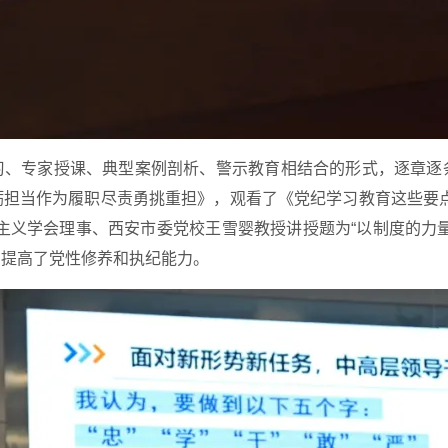
习、专家授课、典型案例剖析、警示教育相结合的形式，逐章逐
砺担当作为履职尽责勇挑重担》，观看了《党纪学习教育这些要
主义学会理事、西安市委党校王雪婴教授讲授题为
“
以制度的力
，提高了党性修养和执纪能力。