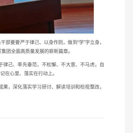
员干部要要严于律己、以身作则，做到
“
学
”
字立身，
写集团全面高质量发展的崭新篇章。
于律己、率先垂范，不松懈、不大意、不马虎，自
、记在心里、落实在行动上。
成果，深化落实学习研讨、解读培训和检视整改，