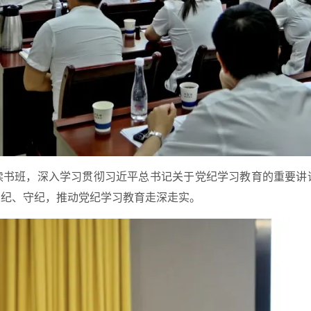
读书班，深入学习贯彻习近平总书记关于党纪学习教育的重要讲
明纪、守纪，推动党纪学习教育走深走实。