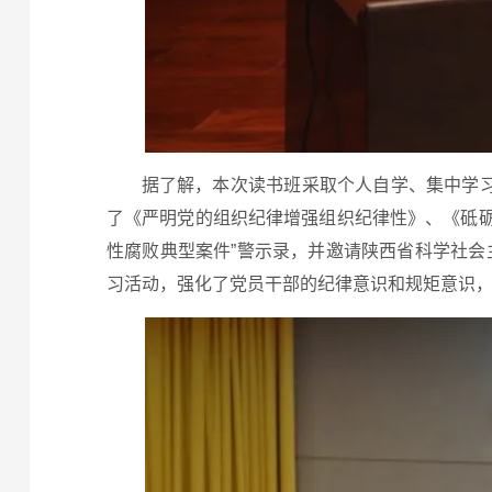
据了解，本次读书班采取个人自学、集中学
了《严明党的组织纪律增强组织纪律性》、《砥
性腐败典型案件
”
警示录，并邀请陕西省科学社会
习活动，强化了党员干部的纪律意识和规矩意识