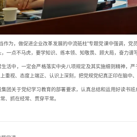
担当作为，做促进企业改革发展的中流砥柱
”
专题党课中强调，党
头，一点不马虎，要学知识、练本领、知敬畏、顾大局，奋力谱
常生活中，一定会严格落实中央八项规定及其实施细则精神，严
想上重视、态度上端正、认识上深刻，把党规党纪真正印在脑中
股集团关于党纪学习教育的部署要求，认真总结和运用好读书班
日常、抓在经常、贯穿平常。