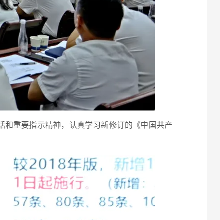
话和重要指示精神，认真学习新修订的《中国共产