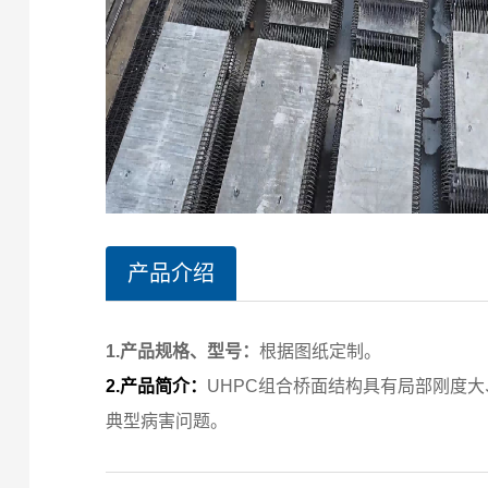
产品介绍
1.产品规格、型号
：
根据图纸定制。
2.产品简介
：
UHPC组合桥面结构具有局部刚度
典型病害问题。