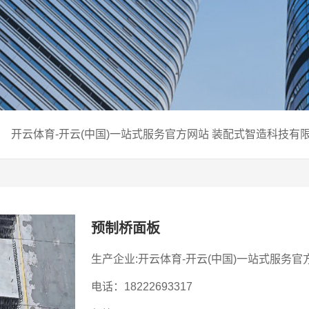
开云体育-开云(中国)一站式服务官方网站 装配式智造科技有
预制桥面板
生产企业:开云体育-开云(中国)一站式服务官
电话：18222693317