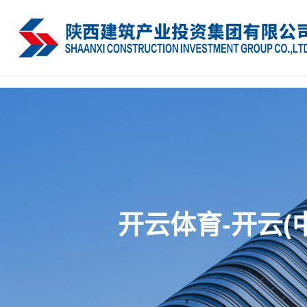
开云体育
开云体育-开云(