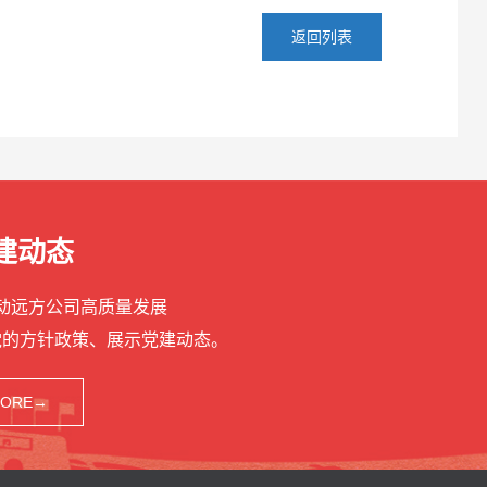
返回列表
建动态
推动远方公司高质量发展
党的方针政策、展示党建动态。
ORE→