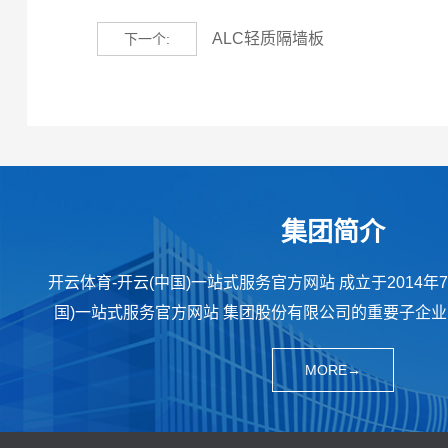
ALC轻质隔墙板
下一个:
集团简介
开云体育-开云(中国)一站式服务官方网站 成立于2014年
国)一站式服务官方网站 集团股份有限公司的重要子企业
命，领航产业和谐发展”的使命。
MORE→