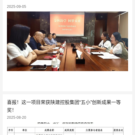
2025-09-05
喜报！这一项目荣获陕建控股集团“五小”创新成果一等
奖！
2025-08-20