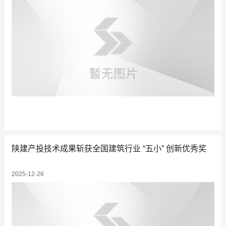
陕建产投技术成果斩获全国建筑行业 “五小” 创新优秀奖
2025-12-26