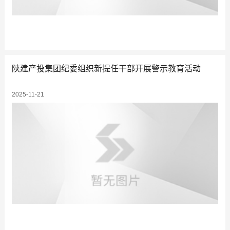
陕建产投集团纪委组织新提任干部开展警示教育活动
2025-11-21