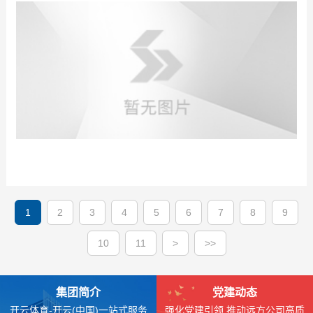
1
2
3
4
5
6
7
8
9
10
11
>
>>
集团简介
党建动态
开云体育-开云(中国)一站式服务
强化党建引领 推动远方公司高质