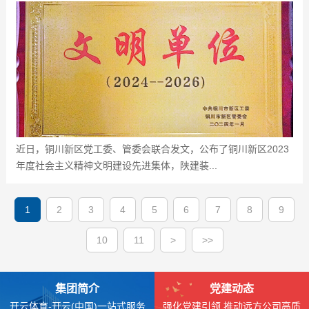
近日，铜川新区党工委、管委会联合发文，公布了铜川新区2023
年度社会主义精神文明建设先进集体，陕建装...
1
2
3
4
5
6
7
8
9
10
11
>
>>
集团简介
党建动态
开云体育-开云(中国)一站式服务
强化党建引领 推动远方公司高质