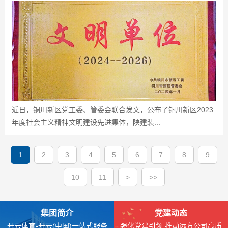
近日，铜川新区党工委、管委会联合发文，公布了铜川新区2023
年度社会主义精神文明建设先进集体，陕建装...
1
2
3
4
5
6
7
8
9
10
11
>
>>
集团简介
党建动态
开云体育-开云(中国)一站式服务
强化党建引领 推动远方公司高质