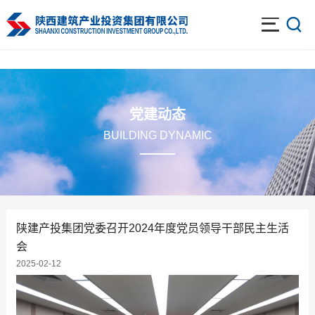
开云体育
党建动态
BUILDING DYNAMIC
陕建产投集团党委召开2024年度党员领导干部民主生活
会
2025-02-12