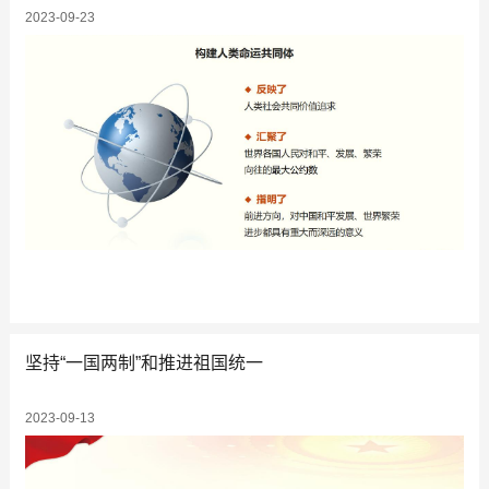
2023-09-23
坚持“一国两制”和推进祖国统一
2023-09-13