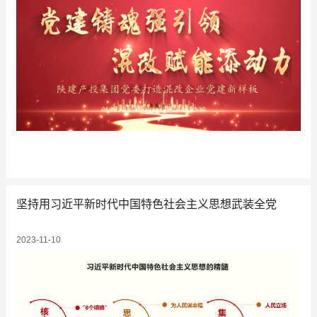
坚持用习近平新时代中国特色社会主义思想武装全党
2023-11-10